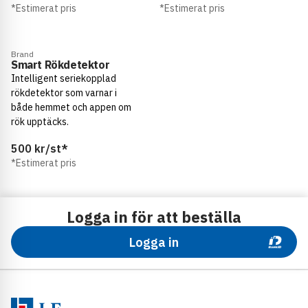
Sörmland
*
Estimerat pris
*
Estimerat pris
Uppsala
Brand
Smart Rökdetektor
Intelligent seriekopplad
Västernorrland
rökdetektor som varnar i
både hemmet och appen om
rök upptäcks.
500
kr/st
*
*
Estimerat pris
Logga in för att beställa
Logga in