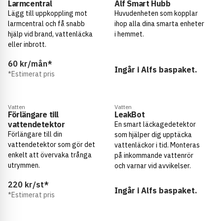
Larmcentral
Alf Smart Hubb
Lägg till uppkoppling mot
Huvudenheten som kopplar
larmcentral och få snabb
ihop alla dina smarta enheter
hjälp vid brand, vattenläcka
i hemmet.
eller inbrott.
60
kr/mån
*
Ingår i Alfs baspaket.
*
Estimerat pris
Vatten
Vatten
Förlängare till
LeakBot
vattendetektor
En smart läckagedetektor
Förlängare till din
som hjälper dig upptäcka
vattendetektor som gör det
vattenläckor i tid. Monteras
enkelt att övervaka trånga
på inkommande vattenrör
utrymmen.
och varnar vid avvikelser.
220
kr/st
*
Ingår i Alfs baspaket.
*
Estimerat pris