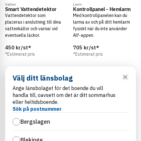
Vatten
Larm
Smart Vattendetektor
Kontrollpanel - Hemlarm
Vattendetektor som
Med kontrollpanelen kan du
placeras i anslutning till dina
larma av och på ditt hemlarm
vattenkällor och varnar vid
fysiskt när du inte använder
eventuella läckor.
Alf-appen.
450
kr/st
*
705
kr/st
*
*
Estimerat pris
*
Estimerat pris
Larm
Larm
Välj ditt länsbolag
Magnetsensor -
Rörelsedetektor -
Hemlarm
Hemlarm
Ange länsbolaget för det boende du vill
Sensorn upptäcker och
Reagerar och larmar om
handla till, oavsett om det är ditt sommarhus
larmar om en dörr eller ett
rörelse upptäcks.
eller heltidsboende.
fönster öppnas.
Sök på postnummer
365
kr/st
*
485
kr/st
*
Bergslagen
*
Estimerat pris
*
Estimerat pris
Blekinge