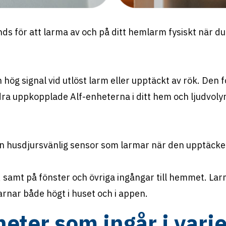
s för att larma av och på ditt hemlarm fysiskt när du i
hög signal vid utlöst larm eller upptäckt av rök. Den 
dra uppkopplade Alf-enheterna i ditt hem och ljudvoly
n husdjursvänlig sensor som larmar när den upptäcker
, samt på fönster och övriga ingångar till hemmet. La
rnar både högt i huset och i appen.
eter som ingår i varj