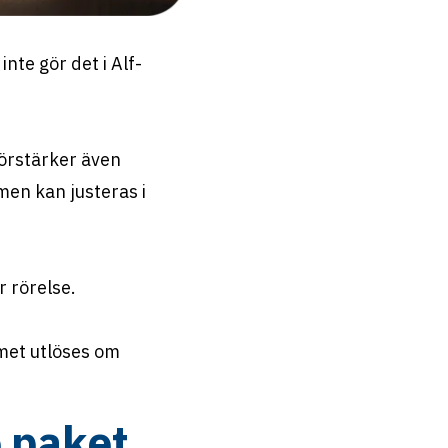
nte gör det i Alf-
förstärker även
men kan justeras i
 rörelse.
rmet utlöses om
e paket