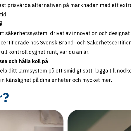
 mest prisvärda alternativen på marknaden med ett extr
tid.
på
rt säkerhetssystem, drivet av innovation och designat f
 certifierade hos Svensk Brand- och Säkerhetscertifier
ll kontroll dygnet runt, var du än är.
ssa och hålla koll på
la ditt larmsystem på ett smidigt sätt, lägga till nödkon
ll in känslighet på dina enheter och mycket mer.
r?