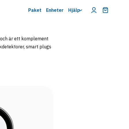
Paket
Enheter
Hjälp
Varukorg m
is och är ett komplement
kdetektorer, smart plugs