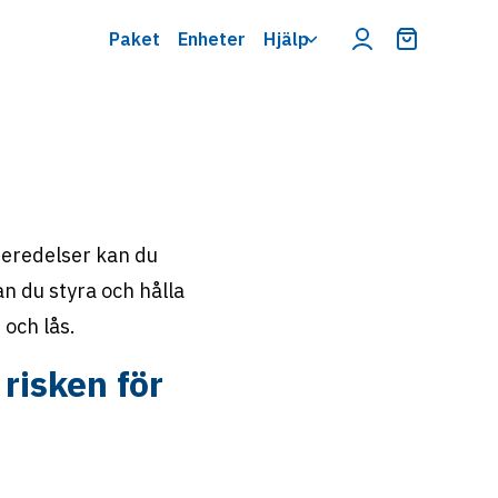
Paket
Enheter
Hjälp
Varukorg m
rberedelser kan du
n du styra och hålla
och lås.
risken för