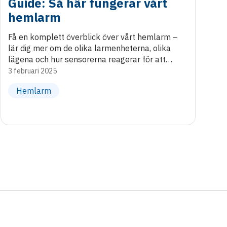
Guide: Så här fungerar vårt
hemlarm
Få en komplett överblick över vårt hemlarm –
lär dig mer om de olika larmenheterna, olika
lägena och hur sensorerna reagerar för att
skydda hemmet.
3 februari 2025
Hemlarm