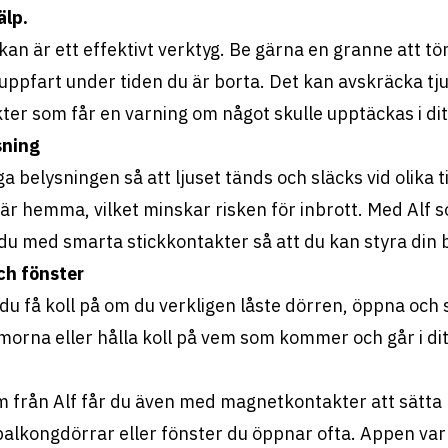
älp.
n är ett effektivt verktyg. Be gärna en granne att t
uppfart under tiden du är borta. Det kan avskräcka tj
kter som får en varning om något skulle upptäckas i di
sning
belysningen så att ljuset tänds och släcks vid olika t
 är hemma, vilket minskar risken för inbrott. Med Alf s
u med smarta stickkontakter så att du kan styra din b
och fönster
du få koll på om du verkligen låste dörren, öppna och
orna eller hålla koll på vem som kommer och går i dit
 från Alf får du även med magnetkontakter att sätta
balkongdörrar eller fönster du öppnar ofta. Appen var