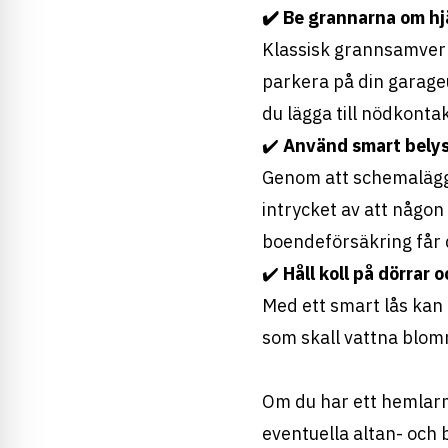
✔️ Be grannarna om hj
Klassisk grannsamverka
parkera på din garage
du lägga till nödkonta
✔️
Använd smart bely
Genom att schemalägga 
intrycket av att någon
boendeförsäkring får d
✔️
Håll koll på dörrar 
Med ett smart lås kan 
som skall vattna blomm
Om du har ett hemlarm
eventuella altan- och 