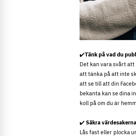
✔️
Tänk på vad du publ
Det kan vara svårt att
att tänka på att inte 
att se till att din Fac
bekanta kan se dina inl
koll på om du är hemma
✔️
Säkra värdesakern
Lås fast eller plocka 