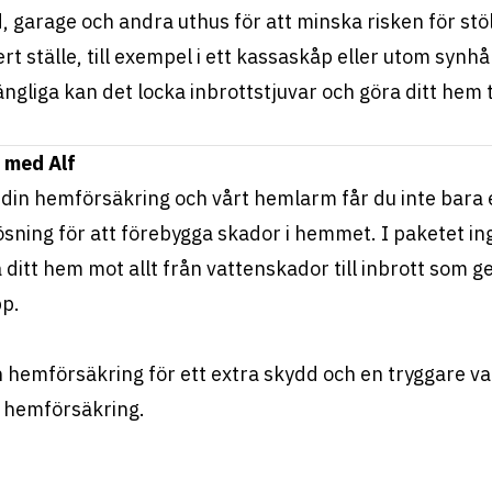
åd, garage och andra uthus för att minska risken för stö
t ställe, till exempel i ett kassaskåp eller utom synhå
ngliga kan det locka inbrottstjuvar och göra ditt hem t
 med Alf
 din hemförsäkring och vårt hemlarm får du inte bara et
sning för att förebygga skador i hemmet. I paketet ing
ditt hem mot allt från vattenskador till inbrott som ger
pp.
n hemförsäkring för ett extra skydd och en tryggare var
e hemförsäkring.