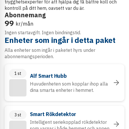
trygghetsexperter för att hjälpa dig få bättre koll och
kontroll på ditt hem, oavsett var du är.
Abonnemang
99
kr/mån
Ingen startavgift. Ingen bindningstid.
Enheter som ingår i detta paket
Alla enheter som ingår i paketet hyrs under
abonnemangsperioden.
1
st
Alf Smart Hubb
Huvudenheten som kopplar ihop alla
dina smarta enheter i hemmet.
Smart Rökdetektor
3
st
Intelligent seriekopplad rökdetektor
som varnar i både hemmet och appen