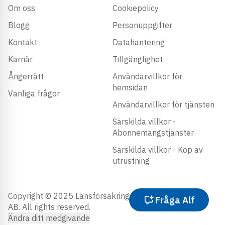
Om oss
Cookiepolicy
Blogg
Personuppgifter
Kontakt
Datahantering
Karriär
Tillgänglighet
Ångerrätt
Användarvillkor för
hemsidan
Vanliga frågor
Användarvillkor för tjänsten
Särskilda villkor -
Abonnemangstjänster
Särskilda villkor - Köp av
utrustning
Copyright © 2025 Länsförsäkringar Trygghetstjänster
Fråga Alf
AB. All rights reserved.
Ändra ditt medgivande