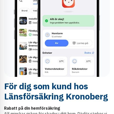
För dig som kund hos
Länsförsäkring Kronoberg
Rabatt på din hemförsäkring
Alf minskar risken för skador i ditt hem. Därför sänker vi