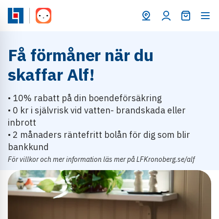
Varukorg
Få förmåner när du
skaffar Alf!
• 10% rabatt på din boendeförsäkring
• 0 kr i självrisk vid vatten- brandskada eller
inbrott
• 2 månaders räntefritt bolån för dig som blir
bankkund
För villkor och mer information läs mer på LFKronoberg.se/alf